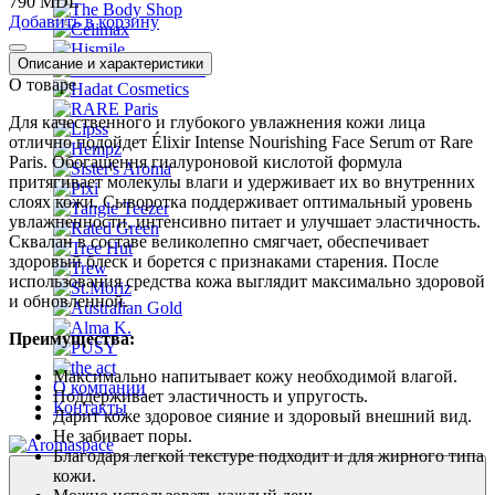
790 MDL
Добавить в корзину
Описание и характеристики
О товаре
Для качественного и глубокого увлажнения кожи лица
отлично подойдет Élixir Intense Nourishing Face Serum от Rare
Paris. Обогащення гиалуроновой кислотой формула
притягивает молекулы влаги и удерживает их во внутренних
слоях кожи. Сыворотка поддерживает оптимальный уровень
увлажненности, интенсивно питает и улучшает эластичность.
Сквалан в составе великолепно смягчает, обеспечивает
здоровый блеск и борется с признаками старения. После
использования средства кожа выглядит максимально здоровой
и обновленной.
Преимущества:
Максимально напитывает кожу необходимой влагой.
О компании
Поддерживает эластичность и упругость.
Контакты
Дарит коже здоровое сияние и здоровый внешний вид.
Не забивает поры.
Благодаря легкой текстуре подходит и для жирного типа
кожи.