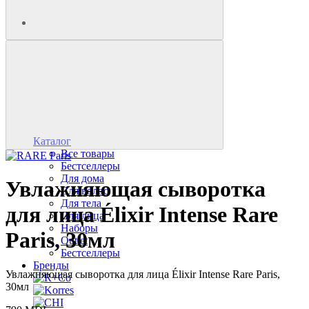
Каталог
Все товары
Бестселлеры
Для дома
Увлажняющая сыворотка
Для волос
Для тела
для лица Élixir Intense Rare
Для лица
Наборы
Paris, 30мл
Outlet
Бестселлеры
Бренды
Увлажняющая сыворотка для лица Élixir Intense Rare Paris,
30мл