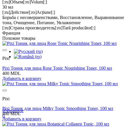
[:ru]Объем[:ro]Volum[:]
30 мл
[:ru]Действие[:ro]Acțiune[:]
Борьба с несовершенствами, Восстановление, Выравнивание
тона, Очищение, Питание, Увлажнение
[:ru]Страна производитель[:ro]Tară producător[:]
Франция
Похожие товары
Pixi
Pixi Тоник для лица Rose Tonic Nourishing Toner, 100 мл
400 MDL
Добавить в корзину
Pixi
Pixi Тоник для лица Milky Tonic Smoothing Toner, 100 мл
Избранное
400 MDL
0
Добавить в корзину