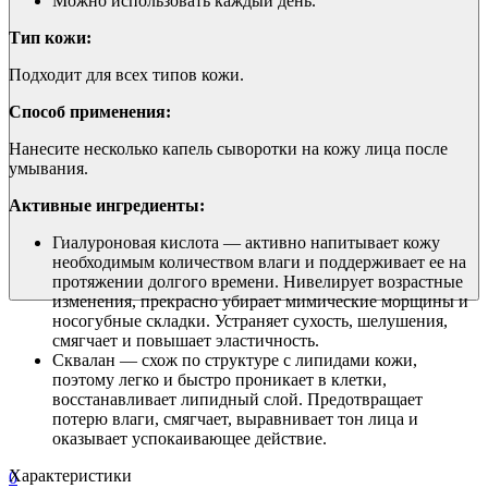
Можно использовать каждый день.
Тип кожи:
Подходит для всех типов кожи.
Способ применения:
Нанесите несколько капель сыворотки на кожу лица после
умывания.
Активные ингредиенты:
Гиалуроновая кислота — активно напитывает кожу
необходимым количеством влаги и поддерживает ее на
протяжении долгого времени. Нивелирует возрастные
изменения, прекрасно убирает мимические морщины и
носогубные складки. Устраняет сухость, шелушения,
смягчает и повышает эластичность.
Сквалан — схож по структуре с липидами кожи,
поэтому легко и быстро проникает в клетки,
восстанавливает липидный слой. Предотвращает
потерю влаги, смягчает, выравнивает тон лица и
оказывает успокаивающее действие.
Характеристики
0