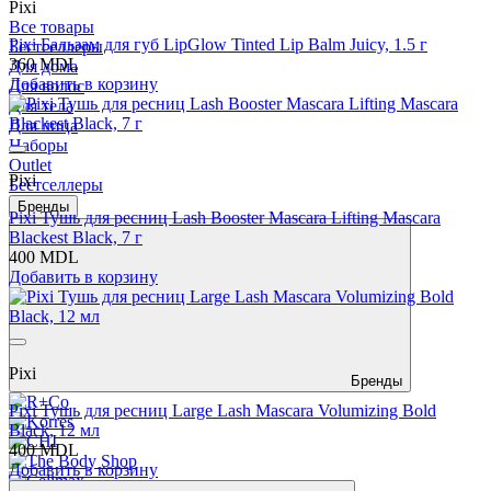
Pixi
Все товары
Pixi Бальзам для губ LipGlow Tinted Lip Balm Juicy, 1.5 г
Бестселлеры
360 MDL
Для дома
Добавить в корзину
Для волос
Для тела
Для лица
Наборы
Outlet
Pixi
Бестселлеры
Бренды
Pixi Тушь для ресниц Lash Booster Mascara Lifting Mascara
Blackest Black, 7 г
400 MDL
Добавить в корзину
Pixi
Бренды
Pixi Тушь для ресниц Large Lash Mascara Volumizing Bold
Black, 12 мл
400 MDL
Добавить в корзину