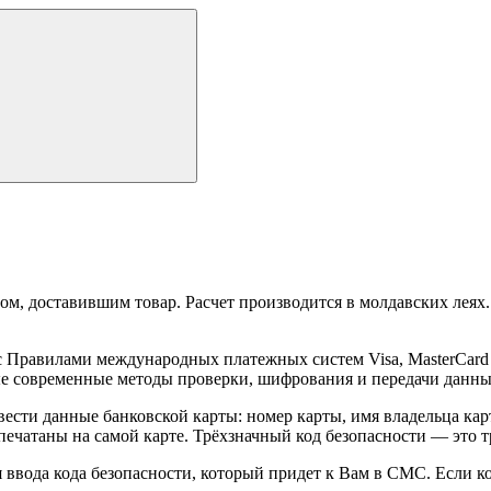
ом, доставившим товар. Расчет производится в молдавских леях.
и с Правилами международных платежных систем Visa, MasterCa
ые современные методы проверки, шифрования и передачи данны
вести данные банковской карты: номер карты, имя владельца ка
ечатаны на самой карте. Трёхзначный код безопасности — это т
ввода кода безопасности, который придет к Вам в СМС. Если код