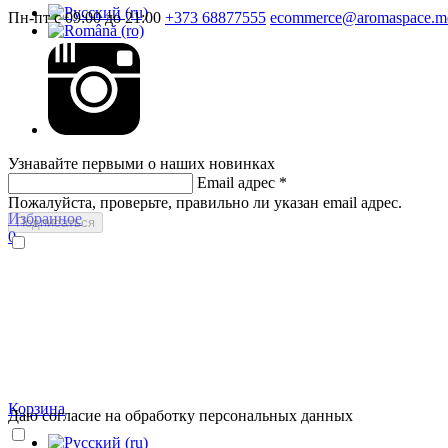
Пн-пт с 09:00 до 21:00
+373 68877555
ecommerce@aromaspace.m
Узнавайте первыми о наших новинках
Email адрес
*
Пожалуйста, проверьте, правильно ли указан email адрес.
Избранное
Подписаться
0
Корзина
Даю согласие на обработку персональных данных