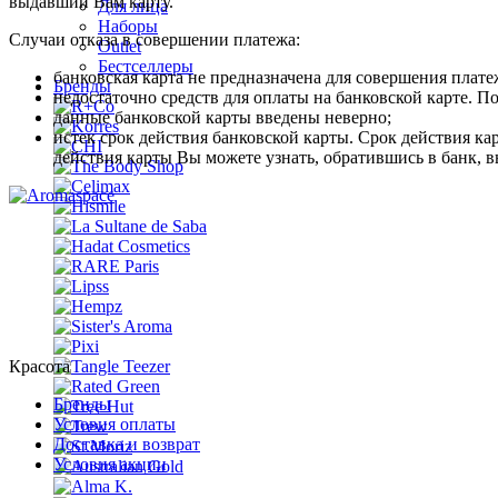
выдавший Вам карту.
Для лица
Наборы
Случаи отказа в совершении платежа:
Outlet
Бестселлеры
банковская карта не предназначена для совершения плате
Бренды
недостаточно средств для оплаты на банковской карте. П
данные банковской карты введены неверно;
истек срок действия банковской карты. Срок действия кар
действия карты Вы можете узнать, обратившись в банк, 
Красота
Бренды
Условия оплаты
Доставка и возврат
Условия акции