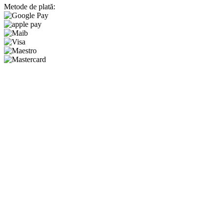
Metode de plată:
Toate produsele
Bestsellers
Penru casa
Pentru par
Pentru corp
Pentru fata
Seturi
Outlet
Bestsellers
Branduri