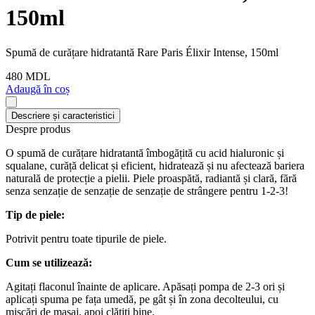
150ml
Spumă de curățare hidratantă Rare Paris Élixir Intense, 150ml
480 MDL
Adaugă în coș
Descriere și caracteristici
Despre produs
O spumă de curățare hidratantă îmbogățită cu acid hialuronic și
squalane, curăță delicat și eficient, hidratează și nu afectează bariera
naturală de protecție a pielii. Piele proaspătă, radiantă și clară, fără
senza senzație de senzație de senzație de strângere pentru 1-2-3!
Tip de piele:
Potrivit pentru toate tipurile de piele.
Cum se utilizează:
Agitați flaconul înainte de aplicare. Apăsați pompa de 2-3 ori și
aplicați spuma pe fața umedă, pe gât și în zona decolteului, cu
mișcări de masaj, apoi clătiți bine.