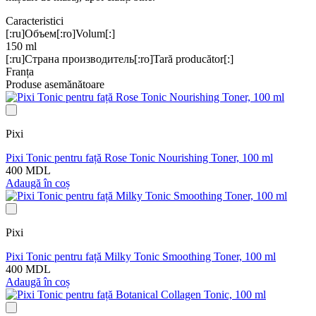
Caracteristici
[:ru]Объем[:ro]Volum[:]
150 ml
[:ru]Страна производитель[:ro]Tară producător[:]
Franța
Produse asemănătoare
Pixi
Pixi Tonic pentru față Rose Tonic Nourishing Toner, 100 ml
400 MDL
Adaugă în coș
Pixi
Pixi Tonic pentru față Milky Tonic Smoothing Toner, 100 ml
400 MDL
Adaugă în coș