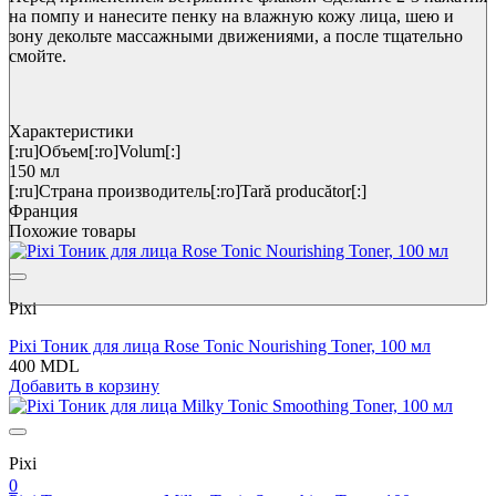
на помпу и нанесите пенку на влажную кожу лица, шею и
зону декольте массажными движениями, а после тщательно
смойте.
Характеристики
[:ru]Объем[:ro]Volum[:]
150 мл
[:ru]Страна производитель[:ro]Tară producător[:]
Франция
Похожие товары
Pixi
Pixi Тоник для лица Rose Tonic Nourishing Toner, 100 мл
400 MDL
Добавить в корзину
Pixi
0