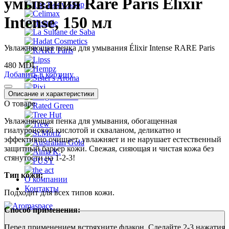
умывания Rare Paris Élixir
Intense, 150 мл
Увлажняющая пенка для умывания Élixir Intense RARE Paris
480 MDL
Добавить в корзину
Описание и характеристики
О товаре
Увлажняющая пенка для умывания, обогащенная
гиалуроновой кислотой и скваланом, деликатно и
эффективно очищает, увлажняет и не нарушает естественный
защитный барьер кожи. Свежая, сияющая и чистая кожа без
стянутости на 1-2-3!
Тип кожи:
О компании
Контакты
Подходит для всех типов кожи.
Способ применения:
Перед применением встряхните флакон. Сделайте 2-3 нажатия